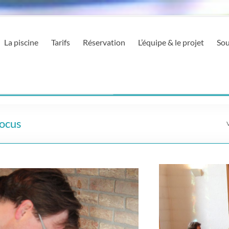
La piscine
Tarifs
Réservation
L’équipe & le projet
Sou
Pocus
V