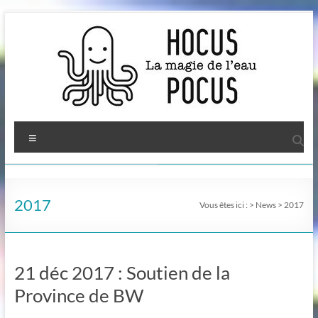
Aller
au
contenu
Menu
2017
Vous êtes ici :
>
News
>
2017
21 déc 2017 : Soutien de la
Province de BW