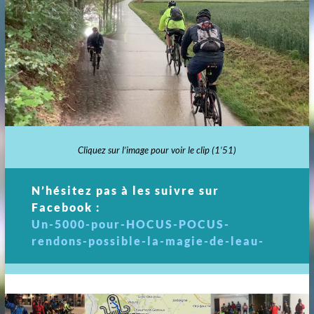
Cliquez sur l’image pour voir le clip (1’51)
N’hésitez pas à les suivre sur
Facebook :
U
n-5000-pour-HOCUS-POCUS-
rendons-possible-la-magie-de-leau-