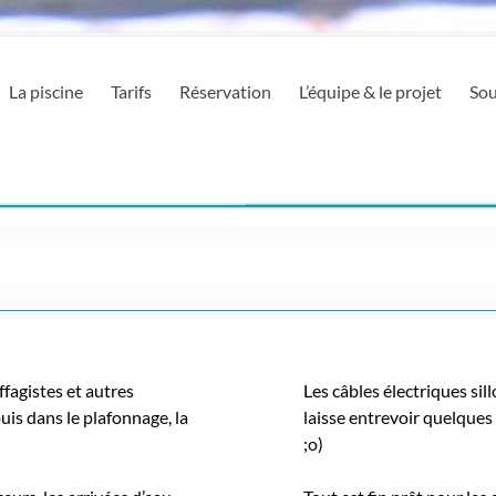
La piscine
Tarifs
Réservation
L’équipe & le projet
Sou
ffagistes et autres
Les câbles électriques sil
is dans le plafonnage, la
laisse entrevoir quelques
;o)